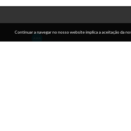
Continuar a navegar no nosso website implica a aceitação da nos
Morada:
Academia de Música de Almada Solar dos Zagallos Larg
António Piano Júnior 2815-761 SOBREDA
Telefone:
212 952 092 / 960 175 767 / Pavilhão das aul
925 364 067
Email:
direcao@academiamusica.pt