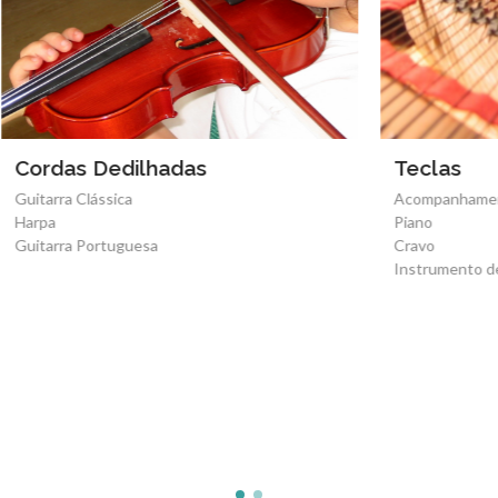
dilhadas
Teclas
ca
Acompanhamento e Improvisaç
Piano
uguesa
Cravo
Instrumento de Teclas