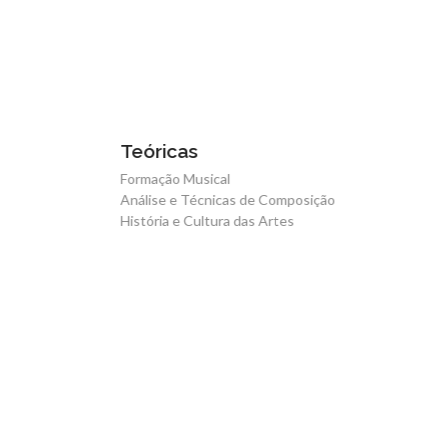
Teóricas
Cordas De
Formação Musical
Guitarra Clássi
Análise e Técnicas de Composição
Harpa
História e Cultura das Artes
Guitarra Port