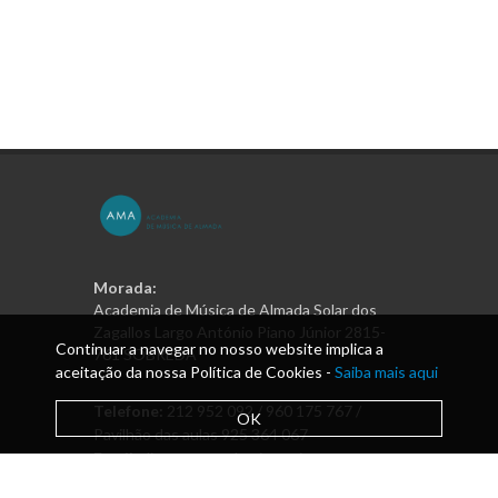
Morada:
Academia de Música de Almada Solar dos
Zagallos Largo António Piano Júnior 2815-
Continuar a navegar no nosso website implica a
761 SOBREDA
aceitação da nossa Política de Cookies -
Saiba mais aqui
Telefone:
212 952 092 / 960 175 767 /
OK
Pavilhão das aulas 925 364 067
Email:
direcao@academiamusica.pt