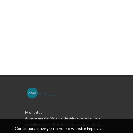
Morada:
Academia de Música de Almada Solar dos
Zagallos Largo António Piano Júnior 2815-
Continuar a navegar no nosso website implica a
761 SOBREDA