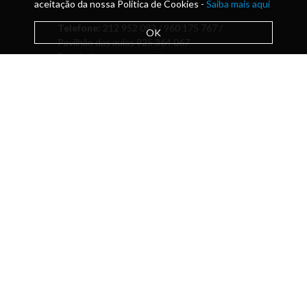
aceitação da nossa Política de Cookies -
Saiba mais aqui
Telefone:
212 952 092 / 960 175 767 /
OK
Pavilhão das aulas 925 364 067
Email:
direcao@academiamusica.pt
Escola de ensino artístico especializado
da música com financiamento do
Ministério da Educação para leccionar
Cursos Oficiais de Música