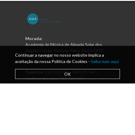
Morada:
Academia de Música de Almada Solar dos
Zagallos Largo António Piano Júnior 2815-
Continuar a navegar no nosso website implica a
761 SOBREDA
aceitação da nossa Política de Cookies -
Saiba mais aqui
Telefone:
212 952 092 / 960 175 767 /
OK
Pavilhão das aulas 925 364 067
Email:
direcao@academiamusica.pt