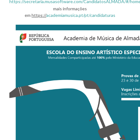
https://secretaria.musasoftware.com/CandidatosALMADA/#/hom
mais informações
em
https://
academiamusica.pt/pt/candidaturas