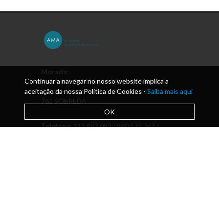
Morada:
Continuar a navegar no nosso website implica a
Academia de Música de Almada Solar dos
aceitação da nossa Política de Cookies -
Zagallos Largo António Piano Júnior 2815-
Saiba mais aqui
761 SOBREDA
OK
Telefone:
212 952 092 / 960 175 767 /
Pavilhão das aulas 925 364 067
Email:
direcao@academiamusica.pt