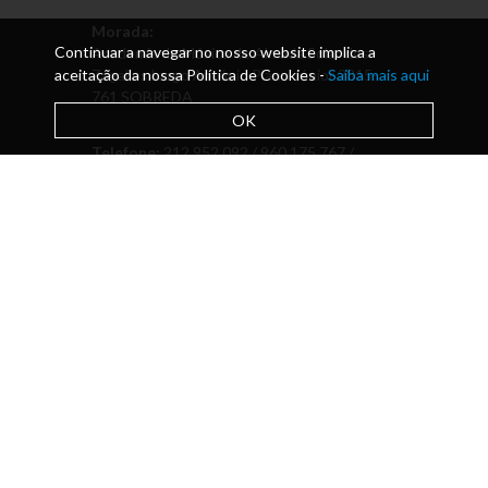
Morada:
Continuar a navegar no nosso website implica a
Academia de Música de Almada Solar dos
aceitação da nossa Política de Cookies -
Zagallos Largo António Piano Júnior 2815-
Saiba mais aqui
761 SOBREDA
OK
Telefone:
212 952 092 / 960 175 767 /
Pavilhão das aulas 925 364 067
Email:
direcao@academiamusica.pt
Escola de ensino artístico especializado
da música com financiamento do
Ministério da Educação para leccionar
Cursos Oficiais de Música