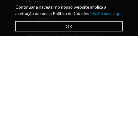
Morada:
Continuar a navegar no nosso website implica a
Academia de Música de Almada Solar dos
aceitação da nossa Política de Cookies -
Zagallos Largo António Piano Júnior 2815-
Saiba mais aqui
761 SOBREDA
OK
Telefone:
212 952 092 / 960 175 767 /
Pavilhão das aulas 925 364 067
Email:
direcao@academiamusica.pt
Escola de ensino artístico especializado
da música com financiamento do
Ministério da Educação para leccionar
Cursos Oficiais de Música