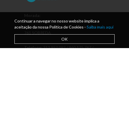
Morada:
Continuar a navegar no nosso website implica a
Academia de Música de Almada Solar dos
aceitação da nossa Política de Cookies -
Zagallos Largo António Piano Júnior 2815-
Saiba mais aqui
761 SOBREDA
OK
Telefone:
212 952 092 / 960 175 767 /
Pavilhão das aulas 925 364 067
Email:
direcao@academiamusica.pt
Escola de ensino artístico especializado
da música com financiamento do