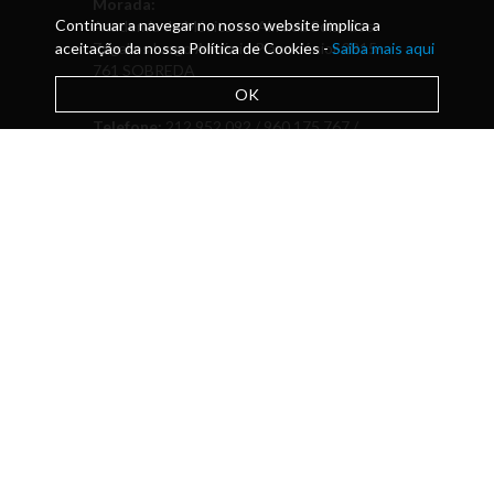
Morada:
Continuar a navegar no nosso website implica a
Academia de Música de Almada Solar dos
aceitação da nossa Política de Cookies -
Zagallos Largo António Piano Júnior 2815-
Saiba mais aqui
761 SOBREDA
OK
Telefone:
212 952 092 / 960 175 767 /
Pavilhão das aulas 925 364 067
Email:
direcao@academiamusica.pt
Escola de ensino artístico especializado
da música com financiamento do
Ministério da Educação para leccionar
Cursos Oficiais de Música