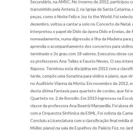
Secundário, na AMSC. No Inverno de 2012, participou co
transmitido pela Antena 2, na Igreja de Santa Catarina,
peças, como o Noite Feliz e Joy to the World. Foi sele
dezembro, voltou a cantar a solo no Concerto de Natal,
interpretou o papel de Dido da ópera Dido e Eneias, de
nomeadamente, numa digressão à Ilha da Madeira para pa
aprendia o acompanhamento dos concertos para violino
terminado o 3o grau com 18 valores. Executou obras co
os professores Ana Telles e Fausto Neves. O seu inter
Raposo. Terminou esta disciplina em 2013 com a classif
tarde, compôs uma Sonatina para violino e piano, que vi
no Auditório Vianna da Motta. Em novembro de 2012, es
desta última Fantasia para quarteto de cordas, que foi
Quarteto no. 2 de Borodin. Em 2013 ingressou na Escola
classe da professora Ana Beatriz Manzanilla. Foi aluna d
com a Orquestra Sinfónica da ESML. Foi solista da Cam
Concluiu a Licenciatura com a classificação final média
Müller, piano) na sala de Espelhos do Palácio Foz, no J