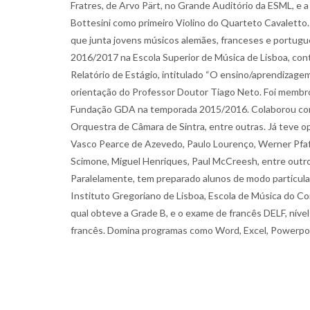
Fratres, de Arvo Pärt, no Grande Auditório da ESML, e
Bottesini como primeiro Violino do Quarteto Cavaletto. 
que junta jovens músicos alemães, franceses e portugue
2016/2017 na Escola Superior de Música de Lisboa, cont
Relatório de Estágio, intitulado “O ensino/aprendizagem
orientação do Professor Doutor Tiago Neto. Foi membro 
Fundação GDA na temporada 2015/2016. Colaborou com a
Orquestra de Câmara de Sintra, entre outras. Já teve 
Vasco Pearce de Azevedo, Paulo Lourenço, Werner Pfaff,
Scimone, Miguel Henriques, Paul McCreesh, entre outro
Paralelamente, tem preparado alunos de modo particula
Instituto Gregoriano de Lisboa, Escola de Música do Cons
qual obteve a Grade B, e o exame de francês DELF, nível
francês. Domina programas como Word, Excel, Powerpoint