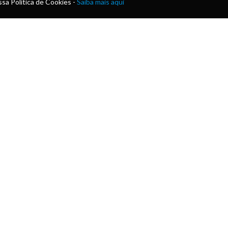
sa Política de Cookies -
Saiba mais aqui
o
as
Copyright © 2026 AMA