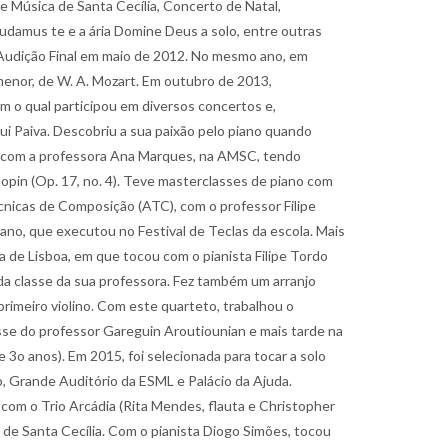
 Música de Santa Cecília, Concerto de Natal,
audamus te e a ária Domine Deus a solo, entre outras
a Audição Final em maio de 2012. No mesmo ano, em
menor, de W. A. Mozart. Em outubro de 2013,
m o qual participou em diversos concertos e,
i Paiva. Descobriu a sua paixão pelo piano quando
0 com a professora Ana Marques, na AMSC, tendo
pin (Op. 17, no. 4). Teve masterclasses de piano com
nicas de Composição (ATC), com o professor Filipe
ano, que executou no Festival de Teclas da escola. Mais
a de Lisboa, em que tocou com o pianista Filipe Tordo
a classe da sua professora. Fez também um arranjo
rimeiro violino. Com este quarteto, trabalhou o
asse do professor Gareguin Aroutiounian e mais tarde na
 3o anos). Em 2015, foi selecionada para tocar a solo
, Grande Auditório da ESML e Palácio da Ajuda.
 com o Trio Arcádia (Rita Mendes, flauta e Christopher
a de Santa Cecília. Com o pianista Diogo Simões, tocou