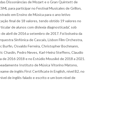
 das Dissonâncias de Mozart e o Gran Quintett de
ML para participar no Festival Musicales de Grillon,
strado em Ensino de Música para o ano letivo
ação final de 18 valores, tendo obtido 19 valores no
icular de alunos com dislexia diagnosticada”, sob
de abril de 2016 a setembro de 2017. Foi bolseira da
estra Sinfónica de Cascais, Lisbon Film Orchestra,
c Burfin, Osvaldo Ferreira, Christopher Bochmann,
c Chaslin, Pedro Neves, Karl-Heinz Steffens, Claudio
ta de 2016-2018 e no Estúdio Mousiké de 2018 a 2021.
omeadamente Instituto de Música Vitorino Matono,
me de inglês First Certificate in English, nível B2, no
ível de inglês falado e escrito e um bom nível de