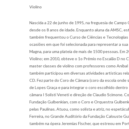
Violino
Nascida a 22 de junho de 1995, na freguesia de Campo G
desde os 8 anos de idade. Enquanto aluna da AMSC, est
também frequentou o Curso de Ciências e Tecnologias a
ocasiões em que foi selecionada para representar a sua 
Magna, para uma plateia de mais de 1500 pessoas. Em 2
Violino; em 2010, obteve o 1o Prémio no Escalão D no 
master classes de violino com professores como Aníbal L
também participou em diversas atividades artísticas rel
CD. Fez parte do Coro de Câmara (coro da escola onde s
de Lopes Graça e para integrar o coro escolhido dentro
câmara I Solisti Veneti e direção de Claudio Scimone. 
Fundação Gulbenkian, com o Coro e Orquestra Gulbenkia
pelas Paulinas. Atuou, como solista e atriz, no espetá
Ferreira, no Grande Auditório da Fundação Calouste Gul
também na ópera Jeremias Fischer, que estreou em Portu