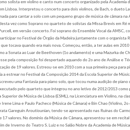
mo solista em violino e canto num concerto organizado pela Academia de
 em Lisboa. Interpretou o concerto para dois violinos, de Bach, o dueto L
cionada para cantar a solo com um pequeno grupo de música de câmara n
 desta vez como Soprano no quarteto de solistas da Missa Brevis em Ré 
 Purcell, em versão concerto. Foi soprano do Ensemble Vocal da AMSC, co
rticipar no Festival de Órgão da Madeira juntamente com o organista Ru
 que tocava quando era mais nova. Começou, então, a ter aulas em 201
mo a Sonata ao Luar de Beethoven (1o andamento) e uma Mazurka de Cho
esse pela composição foi despertado aquando do 2o ano de Análise e Téc
icação de 19 valores. Estreou-se em 2010 com a sua primeira peça para pi
ria a estrear no Festival da Composição 2014 da Escola Superior de Músic
creveu uma Fantasia para piano solo, que tocou numa audição de piano d
 executado pelo quarteto que integrou no ano letivo de 2012/2013 como p
 Superior de Música de Lisboa (ESML), na Licenciatura em Violino, na cl
e Irene Lima e Paulo Pacheco (Música de Câmara) e Bin Chao (Violino, 2o e
erata Gareguin Aroutiounian, tendo-se apresentado nas Ruínas do Carmo
 de 17 valores. No domínio da Música de Câmara, apresentou-se em recital
ardim de Inverno do Teatro S. Luiz e no Salão Nobre da Academia de Músic