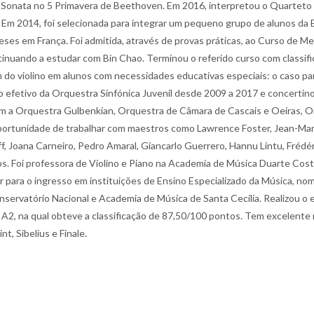
 a Sonata no 5 Primavera de Beethoven. Em 2016, interpretou o Quarteto
Em 2014, foi selecionada para integrar um pequeno grupo de alunos da ES
ses em França. Foi admitida, através de provas práticas, ao Curso de Me
inuando a estudar com Bin Chao. Terminou o referido curso com classific
 do violino em alunos com necessidades educativas especiais: o caso part
efetivo da Orquestra Sinfónica Juvenil desde 2009 a 2017 e concertino 
 Orquestra Gulbenkian, Orquestra de Câmara de Cascais e Oeiras, Orqu
oportunidade de trabalhar com maestros como Lawrence Foster, Jean-Mar
 Joana Carneiro, Pedro Amaral, Giancarlo Guerrero, Hannu Lintu, Frédéri
s. Foi professora de Violino e Piano na Academia de Música Duarte Cos
r para o ingresso em instituições de Ensino Especializado da Música, n
ervatório Nacional e Academia de Música de Santa Cecília. Realizou o exa
 A2, na qual obteve a classificação de 87,50/100 pontos. Tem excelente n
, Sibelius e Finale.