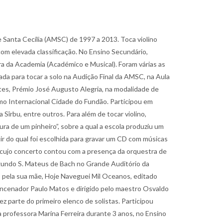
 Santa Cecília (AMSC) de 1997 a 2013. Toca violino
om elevada classificação. No Ensino Secundário,
a da Academia (Académico e Musical). Foram várias as
ada para tocar a solo na Audição Final da AMSC, na Aula
tes, Prémio José Augusto Alegria, na modalidade de
mo Internacional Cidade do Fundão. Participou em
Sîrbu, entre outros. Para além de tocar violino,
ra de um pinheiro”, sobre a qual a escola produziu um
r do qual foi escolhida para gravar um CD com músicas
5, cujo concerto contou com a presença da orquestra de
Segundo S. Mateus de Bach no Grande Auditório da
 pela sua mãe, Hoje Naveguei Mil Oceanos, editado
 encenador Paulo Matos e dirigido pelo maestro Osvaldo
 parte do primeiro elenco de solistas. Participou
a professora Marina Ferreira durante 3 anos, no Ensino