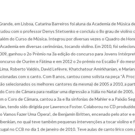
rande, em Lisboa, Catarina Barreiros foi aluna da Academia de Música de
udou com o professor Denys Stetsenko e concluiu o 8o grau de violino c
lém do Curso de Música. Integrou por diversas vezes o Quadro de Honr
Academia em diversas cerimónias, tocando violino. Em 2010, foi selecion
009, ganhou o 2o Prémio na 3a edição do concurso para Jovens Intérpre
Concurso de Ourém e Fátima e em 2012 o 2o prémio no Escalão F do mes
ima, Roberto Valdés, David Lefèvre, Khatchatour Amirkhanian, e Mariana 
acionadas com o canto. Com 8 anos, cantou como solista na peça “À Procu
ão selecionados os melhores cantores da mesma) de 2005 a 2010, a parti
 do Coro de Câmara para realizar uma digressão a Itália no Natal de 200
Com o Coro de Câmara, cantou a 3a e 8a sinfonias de Mahler e a Paixão 
n, tendo sido dirigida por Lawrence Foster. Colaborou no CD produzido
culo Vamos Fazer Uma Ópera!, de Benjamin Britten, encenado pelo ator e
benkian, no qual teve também pequenas intervenções a tocar violino e fez
gal no CCB no dia 1 de janeiro de 2010. Teve aulas de canto lírico com 