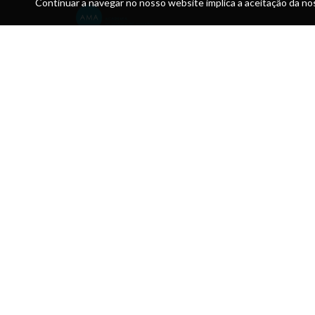
Continuar a navegar no nosso website implica a aceitação da nos
Morada:
Academia de Música de Almada Solar dos Zagallos Larg
António Piano Júnior 2815-761 SOBREDA
Telefone:
212 952 092 / 960 175 767 / Pavilhão das aul
925 364 067
Email:
direcao@academiamusica.pt