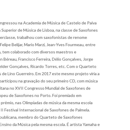
e ingressou na Academia de Música de Castelo de Paiva
 Superior de Música de Lisboa, na classe de Saxofones
terclasse, trabalhou com saxofonistas de renome
elipe Belijar, Mario Marzi, Jean-Yves Fourmeau, entre
a, tem colaborado com diversos maestros e
Béreau, Francisco Ferreira, Délio Gonçalves, Jorge
 Helder Gonçalves, Ricardo Torres, etc. Com o Quarteto
de Lino Guerreiro. Em 2017 este mesmo projeto viria a
articipou na gravação do seu primeiro CD, com música
litana no XVII Congresso Mundial de Saxofones de
opeu de Saxofones no Porto. Foi premiado em
º prémio, nas Olimpíadas de música da mesma escola
II Festival Internacional de Saxofones de Palmela.
Republicana, membro do Quarteto de Saxofones
Ensino da Música pela mesma escola. É artista Yamaha e