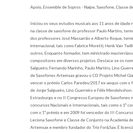
Apoio, Ensemble de Sopros - Naipe, Saxofone, Classe 
Iniciou os seus estudos musicais aos 11 anos de idade 
na classe de saxofone do professor Paulo Martins, term
dos professores José Massarrão e Alberto Roque, termi
internacional, tais como Fabrice Moretti, Henk Van Twi
outros. Enquanto formador, tem ministrado masterclass
compositores em diversos projetos. Destaca-se os nome
Salgueiro, Fernando Marinho, Paulo Martins, Lino Guerre
de Saxofones Artemsax gravou o CD Projeto Michel Gia
vencer o prémio Carlos Paredes/2017 ex-aequo com o fa
de Jorge Salgueiro, Lino Guerreiro e Félix Mendelssh
Estrasburgo e no II Congresso Europeu de Saxofones n
concursos Nacionais e Internacionais, tais como o 1º 
com o 1º prémio e em 2009 foi vencedor do III Concurso 
Leciona Saxofone e Classe de Conjunto na Academia de
Artemsax e membro fundador do Trio For&Sax. É licenci