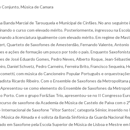
de Conjunto, Música de Camara
na Banda Marcial de Tarouquela e Municipal de Cinfães. No ano seguint
inando o curso com elevado mérito. Posteriormente, ingressou na Escola
nando a licenciatura igualmente com elevado mérito. Em regime de Mas
llert, Quarteto de Saxofones de Amesterdão, Fernando Valente, Antonio F
es e ações de formação um pouco por todo o país. Enquanto Saxofonist
s de José Eduardo Gomes, Pedro Neves, Alberto Roque, Jean-Sébastien 
iro, Daniel Schvetz, Pedro Carneiro, Ferreira Brito, Francisco Sequeira,
cometti, com música do Cancioneiro Popular Português e orquestrações 
dista Ricardo Ribeiro. Com o Ensemble de Saxofones da Metropolitana p
on. Apresentou-se como elemento do Ensemble de Saxofones da Metropo
o Porto. Com o grupo For&Sax Trio, apresentou-se no II Congresso Eur
concurso de saxofone da Academia de Música de Castelo de Paiva com o 2
Internacional de Saxofone “Vitor Santos”, categoria Sénior, inserido no I
 Música de Almada e é solista da Banda Sinfónica da Guarda Nacional 
ado em Saxofone pela Escola Superior de Música de Lisboa e Mestre em 