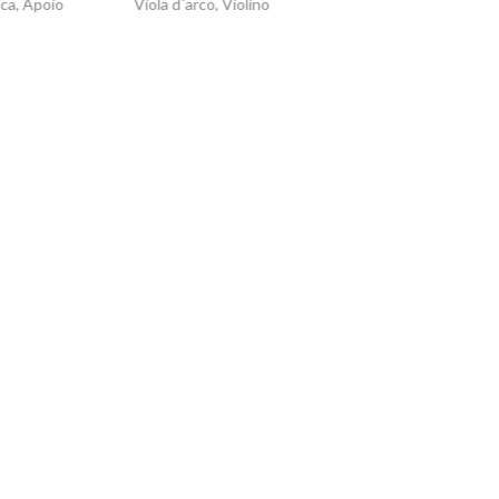
Viola d´arco, Violino
Formação Music
Tradicional