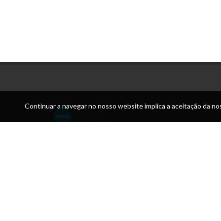
Continuar a navegar no nosso website implica a aceitação da nos
Morada:
Academia de Música de Almada Solar dos Zagallos Larg
António Piano Júnior 2815-761 SOBREDA
Telefone:
212 952 092 / 960 175 767 / Pavilhão das aul
925 364 067
Email:
direcao@academiamusica.pt