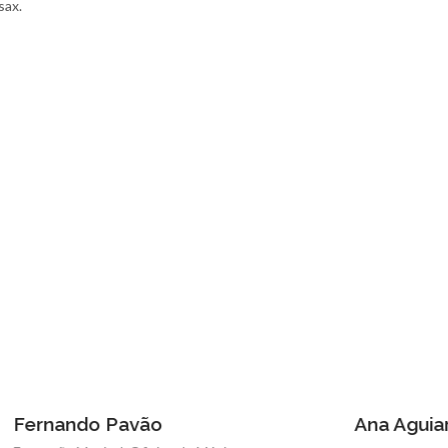
sax.
 Pavão
Ana Aguiar