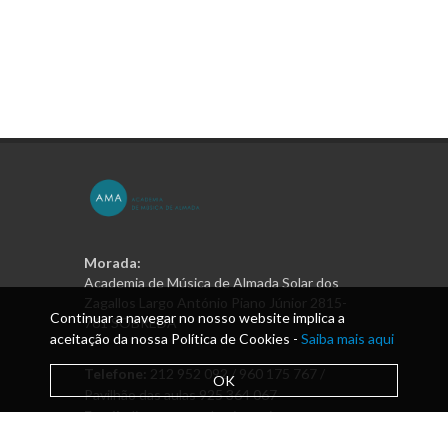
Morada:
Academia de Música de Almada Solar dos
Zagallos Largo António Piano Júnior 2815-
Continuar a navegar no nosso website implica a
761 SOBREDA
aceitação da nossa Política de Cookies -
Saiba mais aqui
Telefone:
212 952 092 / 960 175 767 /
OK
Pavilhão das aulas 925 364 067
Email:
direcao@academiamusica.pt