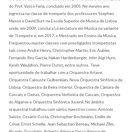
do Prof. Vasco Faria, concluído em 2005. No mesmo ano
ingressa na classe de trompete dos professores Stephen
Mason e David Burt na Escola Superior de Musica de Lisboa
onde, em 2009, conclui a Licenciatura em Musica na variante
de Trompete e, em 2017, o Mestrado em Ensino da Música.
Frequentou master classes com prestigiados trompetistas
tais como André Henry, Christopher Martin, Eric Aubier,
Fernando Rey Garcia, Hakan Hardenberger, John Aigi Hurn,
Kevin Wauldron, Pierre Dutot, entre outros. Teve
oportunidade de trabalhar com a Orquestra Artave,
Orquestra Calouste Gulbenkian, Nova Orquestra Sinfónica de
Lisboa, Orquestra da Beira Interior, Orquestra de Câmara de
Cascais e Oeiras, Orquestra Sinfónica de Cascais, Orquestra
do Algarve e Orquestra Sinfónica Juvenil. No âmbito
orquestral trabalhou com vários maestros como; António
Saiote, Cesário Costa, Christopher Bochmann, Emílio de
César, Ernst Schelle, Jean Sebastian Bereau, Michael Zilm,
Ricardo Tacuchian, Roberto Pérez e Vasco Pearce de