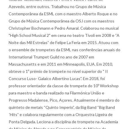
Azevedo, entre outros. Trabalhou no Grupo de Música
Contemporânea da ESML com o maestro Alberto Roque e no
Grupo de Música Contemporânea da OSJ com os maestros
Christopher Bochmann e Pedro Amaral. Colaborou no musical
"High School Musical 2" em cena no teatro Tivoli em 2008 e “A
Noite das Mil Estrelas” de Felipe La Feria em 2015. Atuou com
o ensemble de trompetes da ESML nas conferências anuais do
International Trumpet Guild no ano de 2007 em
Massachusetts e em 2011 em Minneapolis, EUA. Em 2010,
obteve o 1º prémio de trompete no nível superior do " II
Concurso Luso- Galaico Albertino Lucas". Em 2018, foi
professor orientador da classe de trompete do 10º Workshop
para maestro e banda realizado na Filarmónica União e
Progresso Madalense, Pico, Açores. Atualmente é membro do
quinteto de metais “Quinto Imperio”, da Big Band “Big Band
´Hits” e colabora regularmente com a Orquestra Ligeira de
Ponta Delgada. Leciona a disciplina de trompete na Academia
de Música de Almada e no Conservatório de Música de